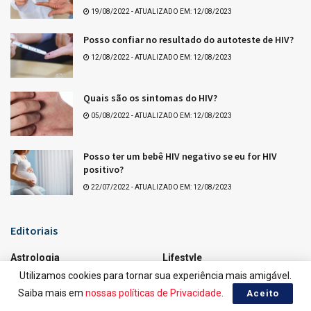
19/08/2022 - ATUALIZADO EM: 12/08/2023
Posso confiar no resultado do autoteste de HIV?
12/08/2022 - ATUALIZADO EM: 12/08/2023
Quais são os sintomas do HIV?
05/08/2022 - ATUALIZADO EM: 12/08/2023
Posso ter um bebê HIV negativo se eu for HIV
positivo?
22/07/2022 - ATUALIZADO EM: 12/08/2023
Editoriais
Astrologia
Lifestyle
Utilizamos cookies para tornar sua experiência mais amigável.
Bitcoin Do Mês
Loterias
Saiba mais em
nossas políticas de Privacidade
.
Aceito
Calendário Lunar
Máquinas Incríveis