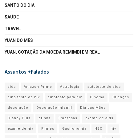
SANTO DO DIA
SAÚDE
TRAVEL
YUAN DO MÊS
YUAN, COTAÇÃO DA MOEDA REMIMBI EM REAL
Assuntos +Falados
aids
Amazon Prime
Astrologia
autoteste de aids
auto teste de hiv
autoteste para hiv
Cinema
Crianças
decoração
Decoração Infantil
Dia das Mães
Disney Plus
drinks
Empresas
exame de aids
exame de hiv
Filmes
Gastronomia
HBO
hiv