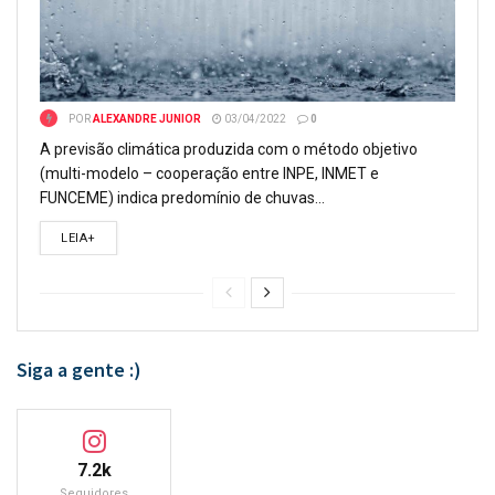
POR
ALEXANDRE JUNIOR
03/04/2022
0
A previsão climática produzida com o método objetivo
(multi-modelo – cooperação entre INPE, INMET e
FUNCEME) indica predomínio de chuvas...
LEIA+
Siga a gente :)
7.2k
Seguidores