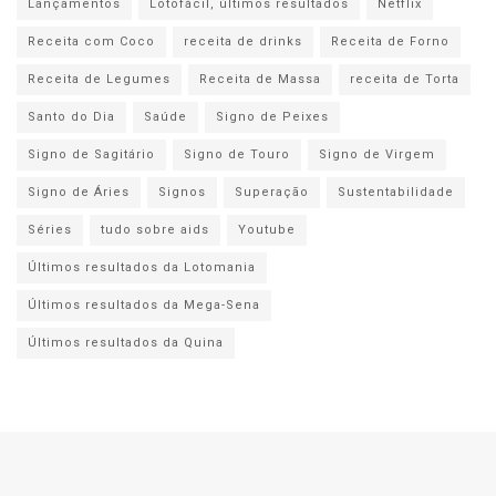
Lançamentos
Lotofácil, últimos resultados
Netflix
Receita com Coco
receita de drinks
Receita de Forno
Receita de Legumes
Receita de Massa
receita de Torta
Santo do Dia
Saúde
Signo de Peixes
Signo de Sagitário
Signo de Touro
Signo de Virgem
Signo de Áries
Signos
Superação
Sustentabilidade
Séries
tudo sobre aids
Youtube
Últimos resultados da Lotomania
Últimos resultados da Mega-Sena
Últimos resultados da Quina