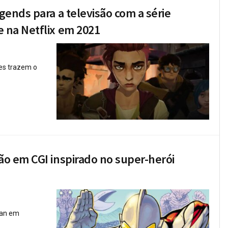
gends para a televisão com a série
 na Netflix em 2021
es trazem o
ão em CGI inspirado no super-herói
man em