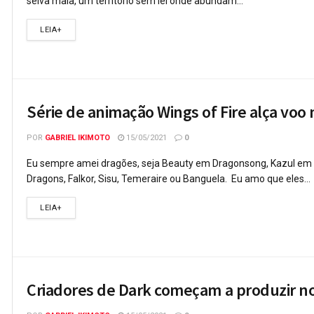
selva maia, um território sem lei onde abundam...
LEIA+
Série de animação Wings of Fire alça voo 
POR
GABRIEL IKIMOTO
15/05/2021
0
Eu sempre amei dragões, seja Beauty em Dragonsong, Kazul em 
Dragons, Falkor, Sisu, Temeraire ou Banguela. Eu amo que eles...
LEIA+
Criadores de Dark começam a produzir nova