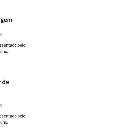
irgem
0
resentado pelo
úrio,
r de
0
resentado pelo
úrio,