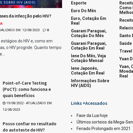
 SOBRE HIV (AIDS)
Esporte
Receit
Como 
Euro Do Mês
Melhor
ases da infecção pelo HIV?
Euro, Cotação Em
Receit
Real
RA
Relac
UALIZADO EM: 12/08/2023
0
Guarani Paraguai,
Cotação Do Mês
Santo 
 estágios do HIV e, como em
Guarani Paraguai,
Saúde
as, o HIV progride. Quanto tempo
Cotação Em Real
Travel
...
Iene Do Mês, Veja
Yuan 
Cotação Mensal
Yuan, 
Iene Japonês,
Moeda
Cotação Em Real
Real
Informações Sobre
Point-of-Care Testing
HIV (AIDS)
(PoCT): como funciona e
quais benefícios
Links +Acessados
19/08/2022 - ATUALIZADO EM:
12/08/2023
Fase da Lua hoje
Últimos sorteios da Mega-Se
Posso confiar no resultado
Feriado Prolongado em 2021
do autoteste de HIV?