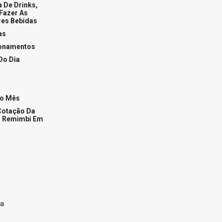
a De Drinks,
Fazer As
es Bebidas
as
ionamentos
Do Dia
Do Mês
Cotação Da
 Remimbi Em
na