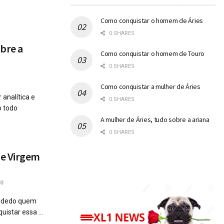
Como conquistar o homem de Áries
0 SHARES
bre a
Como conquistar o homem de Touro
0 SHARES
Como conquistar a mulher de Áries
analítica e
0 SHARES
o todo
A mulher de Áries, tudo sobre a ariana
0 SHARES
de Virgem
0
a dedo quem
uistar essa ...