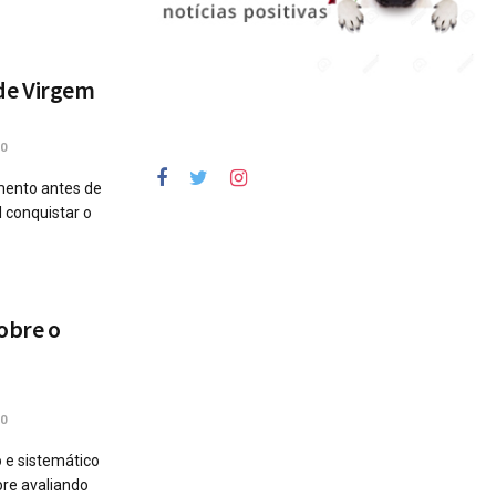
de Virgem
0
ento antes de
l conquistar o
obre o
0
 e sistemático
pre avaliando