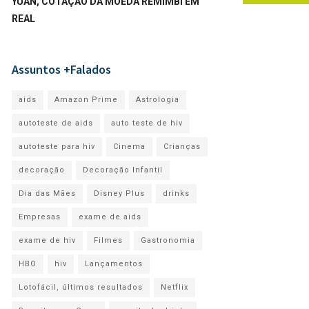
YUAN, COTAÇÃO DA MOEDA REMIMBI EM
REAL
Assuntos +Falados
aids
Amazon Prime
Astrologia
autoteste de aids
auto teste de hiv
autoteste para hiv
Cinema
Crianças
decoração
Decoração Infantil
Dia das Mães
Disney Plus
drinks
Empresas
exame de aids
exame de hiv
Filmes
Gastronomia
HBO
hiv
Lançamentos
Lotofácil, últimos resultados
Netflix