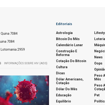
Editoriais
Astrologia
Lifesty
 Quina 7084
Bitcoin Do Mês
Loteri
Quina 7084
Calendário Lunar
Máquin
 Lotomania 2959
Construção E
Negóc
Reforma
News
Cotação Do Bitcoin
Oops
S
INFORMAÇÕES SOBRE HIV (AIDS)
Cultura
Opiniã
Dicas
Peso A
Dólar Americano,
Mês
Cotação
Peso A
Dólar Do Mês
Cotaçã
Educação
Pet
Equilibrio
Polític