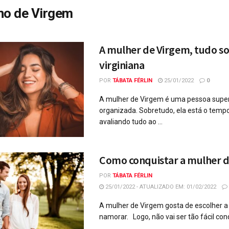
no de Virgem
A mulher de Virgem, tudo so
virginiana
POR
TÁBATA FÉRLIN
25/01/2022
0
A mulher de Virgem é uma pessoa super 
organizada. Sobretudo, ela está o temp
avaliando tudo ao ...
Como conquistar a mulher 
POR
TÁBATA FÉRLIN
25/01/2022 - ATUALIZADO EM: 01/02/2022
A mulher de Virgem gosta de escolher 
namorar. Logo, não vai ser tão fácil conq