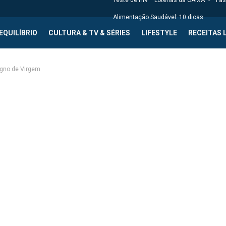
Teste de HIV
Loterias da CAIXA
Fas
Alimentação Saudável: 10 dicas
EQUILÍBRIO
CULTURA & TV & SÉRIES
LIFESTYLE
RECEITAS 
igno de Virgem