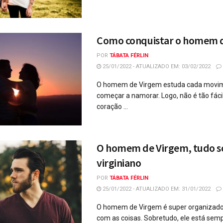
Como conquistar o homem 
POR
TÁBATA FÉRLIN
25/01/2022 - ATUALIZADO EM: 03/02/2022
O homem de Virgem estuda cada movim
começar a namorar. Logo, não é tão fáci
coração ...
O homem de Virgem, tudo s
virginiano
POR
TÁBATA FÉRLIN
25/01/2022 - ATUALIZADO EM: 31/01/2022
O homem de Virgem é super organizado
com as coisas. Sobretudo, ele está sem