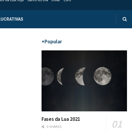
es da Lua hoje
Santo do Dia
Dólar
Euro
LUCRATIVAS
+Popular
Fases da Lua 2021
0 SHARES