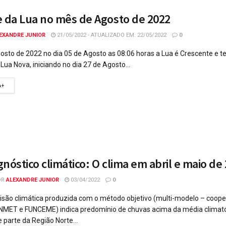
e da Lua no mês de Agosto de 2022
EXANDRE JUNIOR
21/05/2022 - ATUALIZADO EM: 22/05/2022
0
sto de 2022 no dia 05 de Agosto as 08:06 horas a Lua é Crescente e 
Lua Nova, iniciando no dia 27 de Agosto...
A+
nóstico climático: O clima em abril e maio de
OR
ALEXANDRE JUNIOR
03/04/2022
0
isão climática produzida com o método objetivo (multi-modelo – coop
INMET e FUNCEME) indica predomínio de chuvas acima da média climat
 parte da Região Norte...