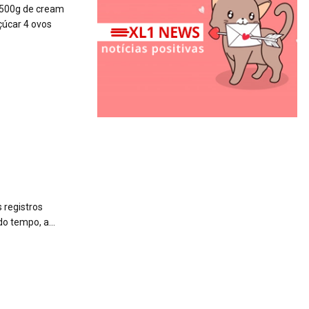
a 500g de cream
çúcar 4 ovos
 registros
o tempo, a...