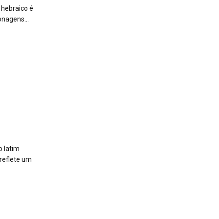
 hebraico é
onagens...
o latim
reflete um