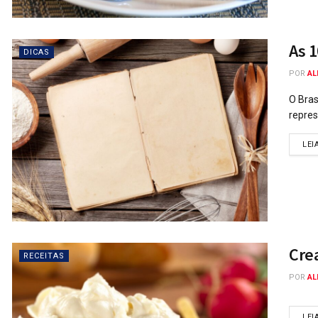
As 1
DICAS
POR
AL
O Bras
repres
LEI
Cre
RECEITAS
POR
AL
LEI