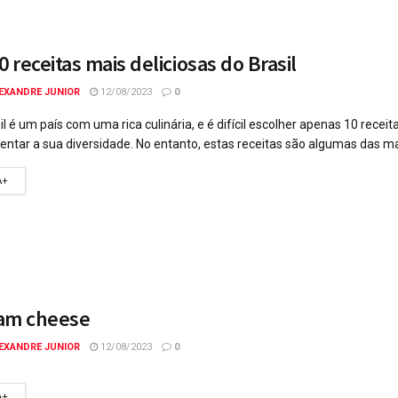
0 receitas mais deliciosas do Brasil
EXANDRE JUNIOR
12/08/2023
0
il é um país com uma rica culinária, e é difícil escolher apenas 10 receit
entar a sua diversidade. No entanto, estas receitas são algumas das ma
A+
am cheese
EXANDRE JUNIOR
12/08/2023
0
A+