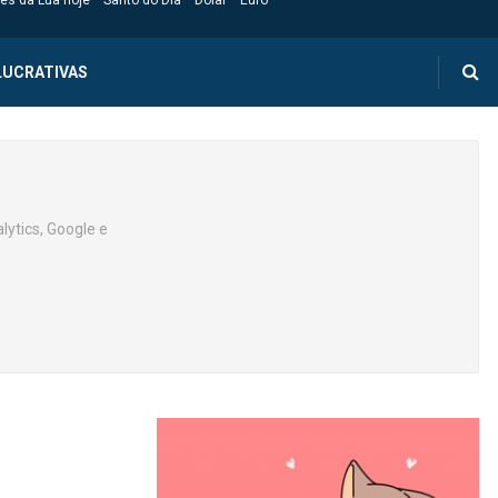
es da Lua hoje
Santo do Dia
Dólar
Euro
LUCRATIVAS
lytics, Google e