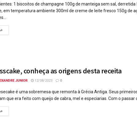
ientes: 1 biscoitos de champagne 100g de manteiga sem sal, derretid
, em temperatura ambiente 300ml de creme de leite fresco 150g de a
s...
A+
scake, conheça as origens desta receita
EXANDRE JUNIOR
12/08/2023
0
secake é uma sobremesa que remonta à Grécia Antiga. Seus primeiros
m que era feito com queijo de cabra, mel e especiarias. Com o passar d
A+