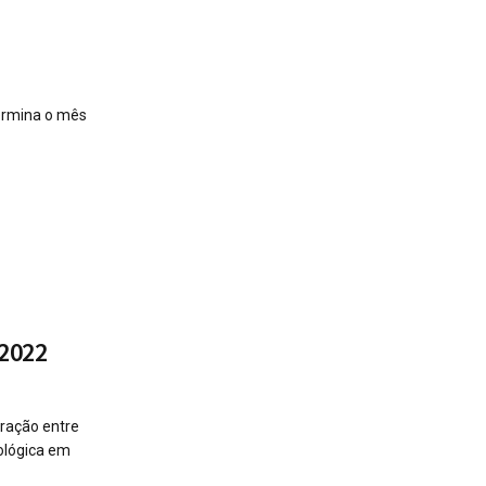
termina o mês
 2022
eração entre
ológica em