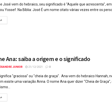
 José vem do hebraico, seu significado é "Aquele que acrescenta", em
ou Yossef. Na Bíblia: José É um nome citato várias vezes entre os pers
A+
 Ana: saiba a origem e o significado
EXANDRE JUNIOR
21/12/2021
0
ignifica "graciosa" ou "cheia de graça". Ana vem do hebraico Hannah, n
 existe uma variação Anna. O nome Ana quer dizer "Cheia de Graça", 
ismo...
A+