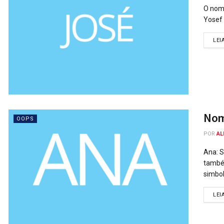
O nome
Yosef 
LEI
Nome
OOPS
POR
AL
Ana: S
também
simbol
LEI