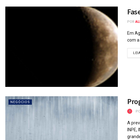
Fas
POR
AL
Em Ago
com a 
LEI
Prog
NEGÓCIOS
P
A prev
INPE, 
grande