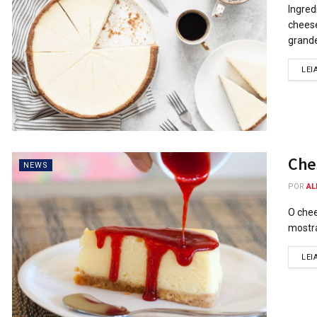
Ingred
cheese
grande
LEI
Ches
NEWS
POR
AL
O chee
mostra
LEI