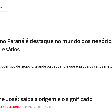
A+
ã no Paraná é destaque no mundo dos negóci
resários
alquer tipo de negócio, grande ou pequeno e que engloba os vários mét
 José: saiba a origem e o significado
EXANDRE JUNIOR
21/12/2021
0