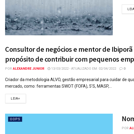
LEI
Consultor de negócios e mentor de Ibipor
NEGÓCIOS
propósito de contribuir com pequenos emp
POR
ALEXANDRE JUNIOR
13/03/2022 - ATUALIZADO EM: 02/04/2022
0
Criador da metodologia ALVO, gestão empresarial para cuidar de qu
mercado, como: ferramentas SWOT (FOFA), 5’S, MASP,...
LEIA+
Nome
OOPS
POR
AL