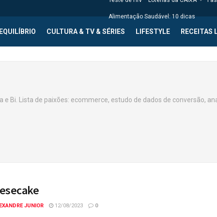
Teste de HIV
Loterias da CAIXA
Fas
Alimentação Saudável: 10 dicas
EQUILÍBRIO
CULTURA & TV & SÉRIES
LIFESTYLE
RECEITAS 
 e Bi. Lista de paixões: ecommerce, estudo de dados de conversão, ana
esecake
EXANDRE JUNIOR
12/08/2023
0