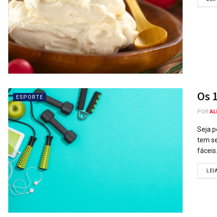
Os 1
ESPORTE
POR
AL
Seja p
tem se
fáceis.
LEI