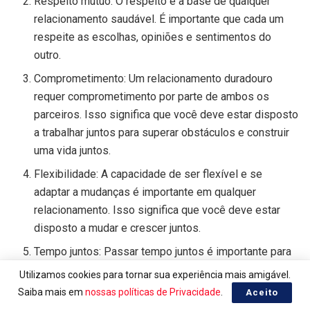
Respeito mútuo: O respeito é a base de qualquer
relacionamento saudável. É importante que cada um
respeite as escolhas, opiniões e sentimentos do
outro.
Comprometimento: Um relacionamento duradouro
requer comprometimento por parte de ambos os
parceiros. Isso significa que você deve estar disposto
a trabalhar juntos para superar obstáculos e construir
uma vida juntos.
Flexibilidade: A capacidade de ser flexível e se
adaptar a mudanças é importante em qualquer
relacionamento. Isso significa que você deve estar
disposto a mudar e crescer juntos.
Tempo juntos: Passar tempo juntos é importante para
construir laços e fortalecer seu relacionamento. Isso
Utilizamos cookies para tornar sua experiência mais amigável.
pode incluir atividades como viagens, jantares ou
Saiba mais em
nossas políticas de Privacidade
.
Aceito
simplesmente ficar juntos em casa.