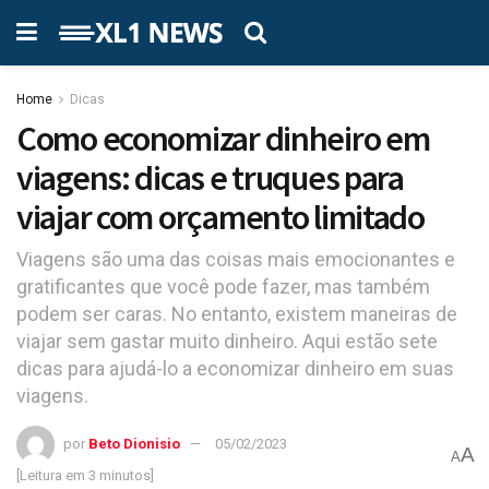
Home
Dicas
Como economizar dinheiro em
viagens: dicas e truques para
viajar com orçamento limitado
Viagens são uma das coisas mais emocionantes e
gratificantes que você pode fazer, mas também
podem ser caras. No entanto, existem maneiras de
viajar sem gastar muito dinheiro. Aqui estão sete
dicas para ajudá-lo a economizar dinheiro em suas
viagens.
por
Beto Dionisio
05/02/2023
A
A
[Leitura em 3 minutos]