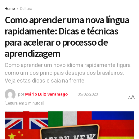
Home
Cultura
Como aprender uma nova língua
rapidamente: Dicas e técnicas
para acelerar o processo de
aprendizagem
Como aprender um novo idioma rapidamente figura
como um dos principais desejos dos brasileiros.
Veja estas dicas e saia na frente
por
Mário Luiz Saramago
05/02/2023
A
A
[Leitura em 2 minutos]