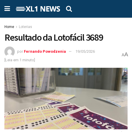
Home
Loterias
Resultado da Lotofácil 3689
por
Fernando Powodzenia
19/05/2026
A
A
[Leia em 1 minuto]