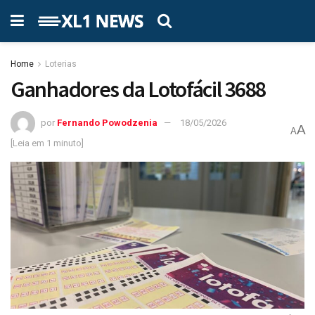
Home
Loterias
Ganhadores da Lotofácil 3688
por
Fernando Powodzenia
18/05/2026
A
A
[Leia em 1 minuto]