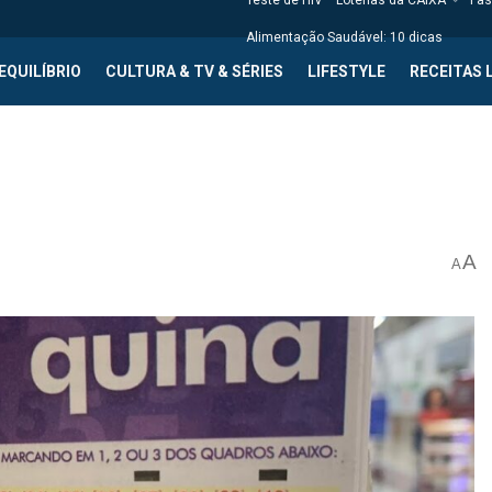
Teste de HIV
Loterias da CAIXA
Fas
Alimentação Saudável: 10 dicas
EQUILÍBRIO
CULTURA & TV & SÉRIES
LIFESTYLE
RECEITAS 
A
A