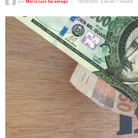
por
Mário Luiz Saramago
18/05/2026
[Leia em 1 minuto]