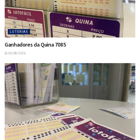
LOTERIAS
Ganhadores da Quina 7085
06/08/2026