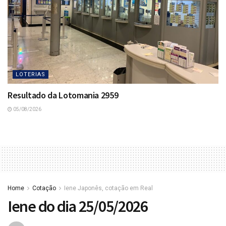
LOTERIAS
Resultado da Lotomania 2959
05/08/2026
Home
Cotação
Iene Japonês, cotação em Real
Iene do dia 25/05/2026