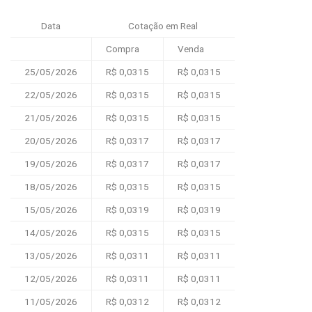
Data
Cotação em Real
Compra
Venda
25/05/2026
R$ 0,0315
R$ 0,0315
22/05/2026
R$ 0,0315
R$ 0,0315
21/05/2026
R$ 0,0315
R$ 0,0315
20/05/2026
R$ 0,0317
R$ 0,0317
19/05/2026
R$ 0,0317
R$ 0,0317
18/05/2026
R$ 0,0315
R$ 0,0315
15/05/2026
R$ 0,0319
R$ 0,0319
14/05/2026
R$ 0,0315
R$ 0,0315
13/05/2026
R$ 0,0311
R$ 0,0311
12/05/2026
R$ 0,0311
R$ 0,0311
11/05/2026
R$ 0,0312
R$ 0,0312