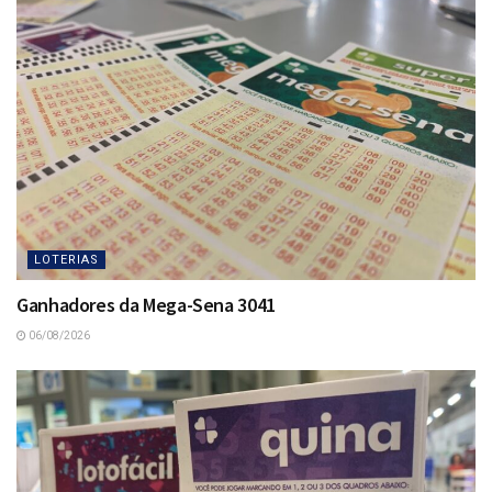
LOTERIAS
Ganhadores da Mega-Sena 3041
06/08/2026