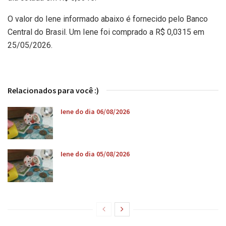
O valor do Iene informado abaixo é fornecido pelo Banco
Central do Brasil. Um Iene foi comprado a R$ 0,0315 em
25/05/2026.
Relacionados para você :)
Iene do dia 06/08/2026
Iene do dia 05/08/2026