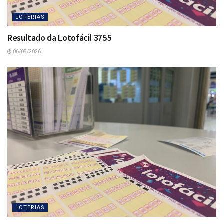
LOTERIAS
Resultado da Lotofácil 3755
06/08/2026
LOTERIAS