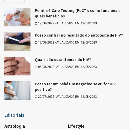
Ganhadores da Lotofácil 3753
Tags:
Últimos resultados da Quina
Que tal +Essa?