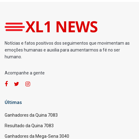
Home
Loterias
Ganhadores da Quina 7033
por
Fernando Powodzenia
23/05/2026
A
A
[Leia em 1 minuto]