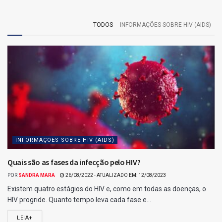
Quina
Confira os ganhadores da Quina 7033 do dia 23/05/2026,
conforme divulgado pela Caixa Loterias.
Com 5 acertos, acumulou.
4 acertos: 32 apostas levam R$ 10.611,00 cada.
3 acertos: 2958 apostas levam R$ 109,00 cada.
Confira o resultado da Quina 7033
Para esse jogo, não houveram ganhadores de 5 acertos
Ganhadores com 4 acertos na Quina 7033.
Relacionados para você :)
Resultado da Lotofácil 3753