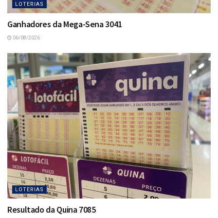
LOTERIAS
Ganhadores da Mega-Sena 3041
06/08/2026
LOTERIAS
Resultado da Quina 7085