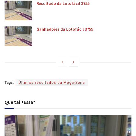
Resultado da Lotofácil 3755
Ganhadores da Lotofácil 3755
Tags:
Últimos resultados da Mega-Sena
Que tal +Essa?