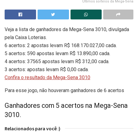
Últimos sorteios da Mega-Sena
Veja a lista de ganhadores da Mega-Sena 3010, divulgada
pela Caixa Loterias.
6 acertos: 2 apostas levam R$ 168.170.027,00 cada.
5 acertos: 590 apostas levam R$ 13.890,00 cada.
4 acertos: 37565 apostas levam R$ 312,00 cada.
3 acertos: apostas levam R$ 0,00 cada.
Confira o resultado da Mega-Sena 3010
Para esse jogo, não houveram ganhadores de 6 acertos
Ganhadores com 5 acertos na Mega-Sena
3010.
Relacionados para você :)