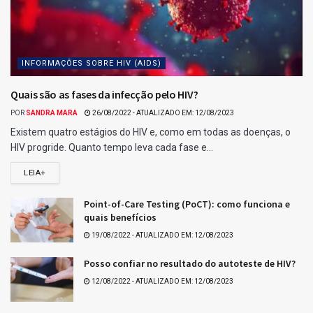
3 acertos: 2958 apostas levam R$ 109,00 cada.
Confira o resultado da Quina 7033
Para esse jogo, não houveram ganhadores de 5 acertos
Ganhadores com 4 acertos na Quina 7033.
Relacionados para você :)
Resultado da Quina 7085
Ganhadores da Quina 7085