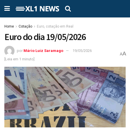
Home
Cotação
Euro, cotação em Real
Euro do dia 19/05/2026
por
Mário Luiz Saramago
19/05/2026
A
A
[Leia em 1 minuto]