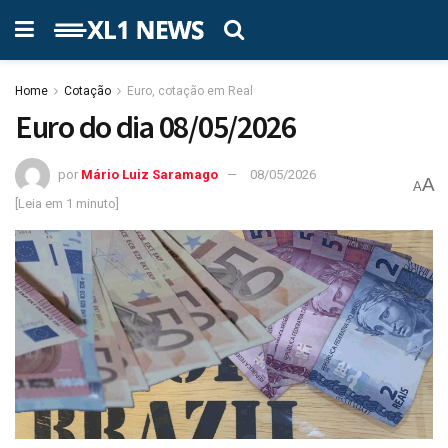
Home
Cotação
Euro, cotação em Real
Euro do dia 08/05/2026
por
Mário Luiz Saramago
08/05/2026
A
A
[Leia em 1 minuto]