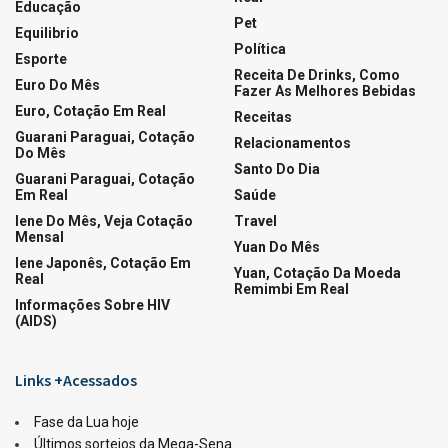
Educação
Pet
Equilibrio
Política
Esporte
Receita De Drinks, Como
Euro Do Mês
Fazer As Melhores Bebidas
Euro, Cotação Em Real
Receitas
Guarani Paraguai, Cotação
Relacionamentos
Do Mês
Santo Do Dia
Guarani Paraguai, Cotação
Em Real
Saúde
Iene Do Mês, Veja Cotação
Travel
Mensal
Yuan Do Mês
Iene Japonês, Cotação Em
Yuan, Cotação Da Moeda
Real
Remimbi Em Real
Informações Sobre HIV
(AIDS)
Links +Acessados
Fase da Lua hoje
Últimos sorteios da Mega-Sena