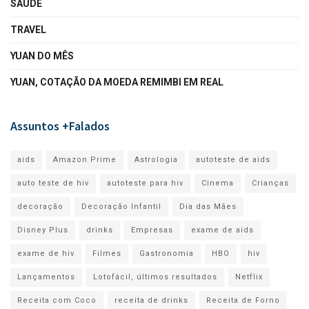
SAÚDE
TRAVEL
YUAN DO MÊS
YUAN, COTAÇÃO DA MOEDA REMIMBI EM REAL
Assuntos +Falados
aids
Amazon Prime
Astrologia
autoteste de aids
auto teste de hiv
autoteste para hiv
Cinema
Crianças
decoração
Decoração Infantil
Dia das Mães
Disney Plus
drinks
Empresas
exame de aids
exame de hiv
Filmes
Gastronomia
HBO
hiv
Lançamentos
Lotofácil, últimos resultados
Netflix
Receita com Coco
receita de drinks
Receita de Forno