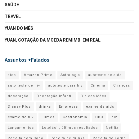
SAÚDE
TRAVEL
YUAN DO MÊS
YUAN, COTAÇÃO DA MOEDA REMIMBI EM REAL
Assuntos +Falados
aids
Amazon Prime
Astrologia
autoteste de aids
auto teste de hiv
autoteste para hiv
Cinema
Crianças
decoração
Decoração Infantil
Dia das Mães
Disney Plus
drinks
Empresas
exame de aids
exame de hiv
Filmes
Gastronomia
HBO
hiv
Lançamentos
Lotofácil, últimos resultados
Netflix
Receita com Coco
receita de drinks
Receita de Forno