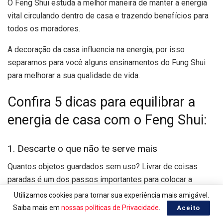
O Feng Shui estuda a melhor maneira de manter a energia
vital circulando dentro de casa e trazendo benefícios para
todos os moradores.
A decoração da casa influencia na energia, por isso
separamos para você alguns ensinamentos do Fung Shui
para melhorar a sua qualidade de vida.
Confira 5 dicas para equilibrar a
energia de casa com o Feng Shui:
1. Descarte o que não te serve mais
Quantos objetos guardados sem uso? Livrar de coisas
paradas é um dos passos importantes para colocar a
energia parada para vibrar novamente.
Utilizamos cookies para tornar sua experiência mais amigável.
Saiba mais em
nossas políticas de Privacidade
.
Aceito
Jogar objetos velhos e sem uso fora ajudam