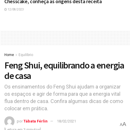
Chesscake, conheça as origens desta receita
12/08/2023
Home
Equilibrio
Feng Shui, equilibrando a energia
de casa
Os ensinamentos do Feng Shui ajudam a organizar
os espaços e agir de forma para que a energia vital
flua dentro de casa. Confira algumas dicas de como
colocar em prática.
por
Tábata Férlin
18/02/2021
A
A
[Leitura em 3 minutos]