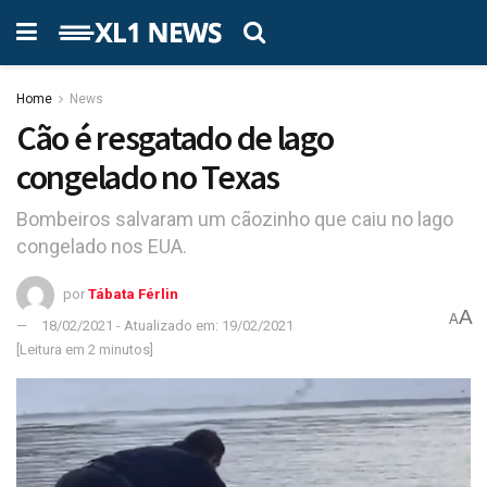
Home
News
Cão é resgatado de lago
congelado no Texas
Bombeiros salvaram um cãozinho que caiu no lago
congelado nos EUA.
por
Tábata Férlin
A
A
18/02/2021 - Atualizado em: 19/02/2021
[Leitura em 2 minutos]