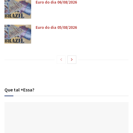
Euro do dia 06/08/2026
Euro do dia 05/08/2026
Que tal +Essa?