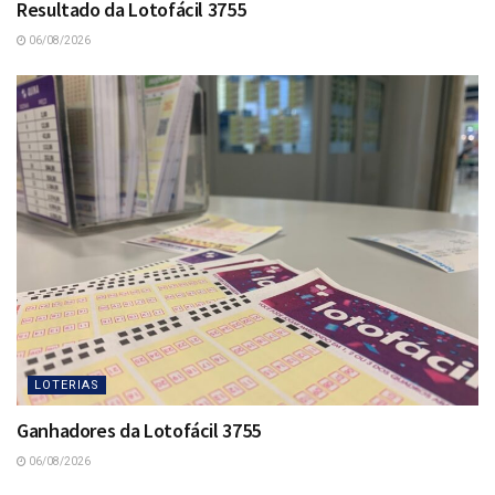
Resultado da Lotofácil 3755
06/08/2026
LOTERIAS
Ganhadores da Lotofácil 3755
06/08/2026