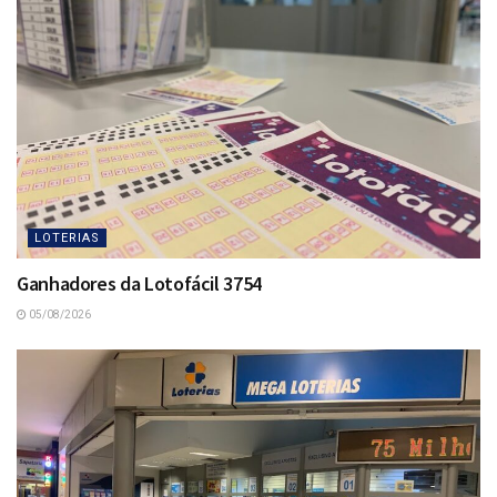
LOTERIAS
Ganhadores da Lotofácil 3754
05/08/2026