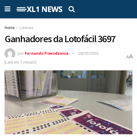
Home
Loterias
Ganhadores da Lotofácil 3697
por
Fernando Powodzenia
28/05/2026
A
A
[Leia em 1 minuto]