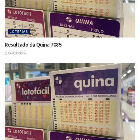
LOTERIAS
Resultado da Quina 7085
06/08/2026