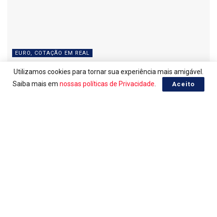
EURO, COTAÇÃO EM REAL
Euro do dia 05/08/2026
Utilizamos cookies para tornar sua experiência mais amigável.
Saiba mais em
nossas políticas de Privacidade
.
Aceito
05/08/2026