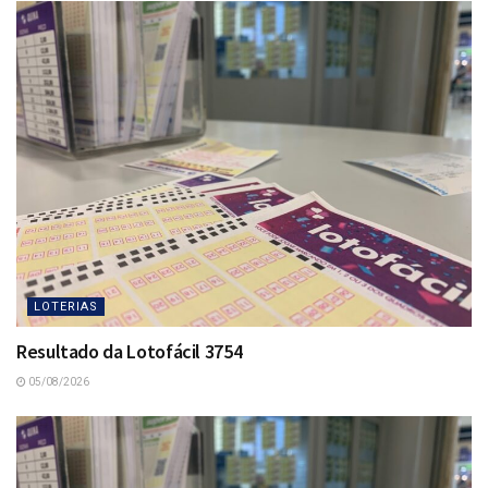
LOTERIAS
Resultado da Lotofácil 3754
05/08/2026