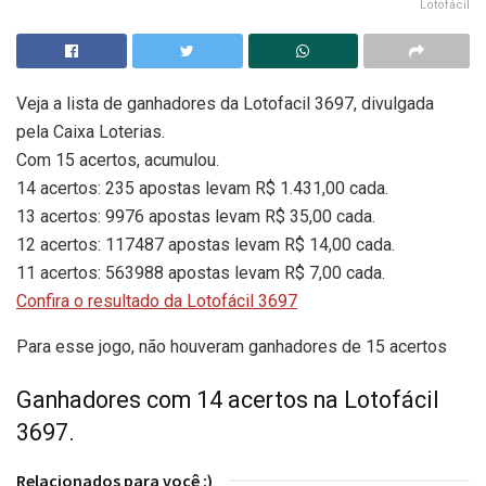
Lotofácil
Veja a lista de ganhadores da Lotofacil 3697, divulgada
pela Caixa Loterias.
Com 15 acertos, acumulou.
14 acertos: 235 apostas levam R$ 1.431,00 cada.
13 acertos: 9976 apostas levam R$ 35,00 cada.
12 acertos: 117487 apostas levam R$ 14,00 cada.
11 acertos: 563988 apostas levam R$ 7,00 cada.
Confira o resultado da Lotofácil 3697
Para esse jogo, não houveram ganhadores de 15 acertos
Ganhadores com 14 acertos na Lotofácil
3697.
Relacionados para você :)