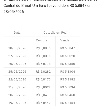
Central do Brasil. Um Euro foi vendido a R$ 5,8847 em
28/05/2026.
Data
Cotação em Real
Compra
Venda
28/05/2026
R$ 5,8835
R$ 5,8847
27/05/2026
R$ 5,8816
R$ 5,8828
26/05/2026
R$ 5,8338
R$ 5,8350
25/05/2026
R$ 5,8282
R$ 5,8304
22/05/2026
R$ 5,8170
R$ 5,8182
21/05/2026
R$ 5,8022
R$ 5,8034
20/05/2026
R$ 5,8433
R$ 5,8450
19/05/2026
R$ 5,8442
R$ 5,8454