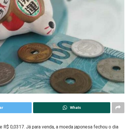
ar
Whats
e R$ 0,0317. Já para venda, a moeda japonesa fechou o dia