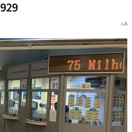
2929
A
A