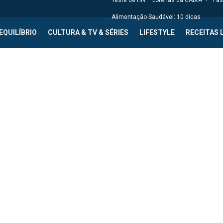
Teste de HIV
Loterias da CAIXA
Fas
Alimentação Saudável: 10 dicas
EQUILÍBRIO
CULTURA & TV & SÉRIES
LIFESTYLE
RECEITAS 