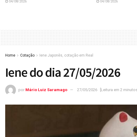
04/08/2026
04/08/2026
Home
Cotação
Iene Japonês, cotação em Real
Iene do dia 27/05/2026
por
Mário Luiz Saramago
27/05/2026
[Leitura em 2 minutos