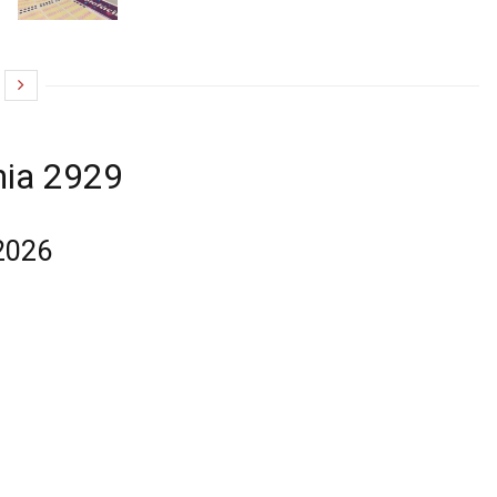
nia 2929
2026