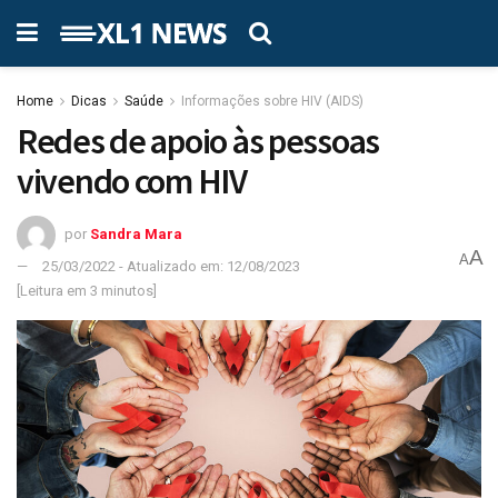
Home
Dicas
Saúde
Informações sobre HIV (AIDS)
Redes de apoio às pessoas
vivendo com HIV
por
Sandra Mara
A
A
25/03/2022 - Atualizado em: 12/08/2023
[Leitura em 3 minutos]