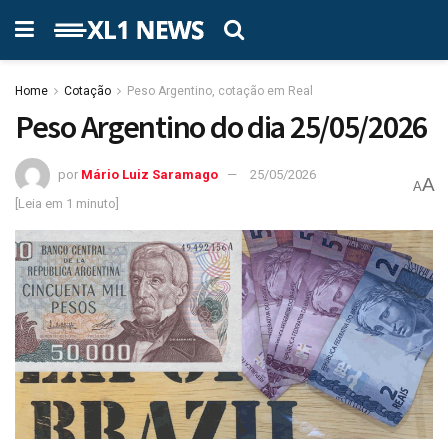
Home
Cotação
Peso Argentino, cotação em Real
Peso Argentino do dia 25/05/2026
por
Mário Luiz Saramago
25/05/2026
A
A
[Leia em 1 minuto]