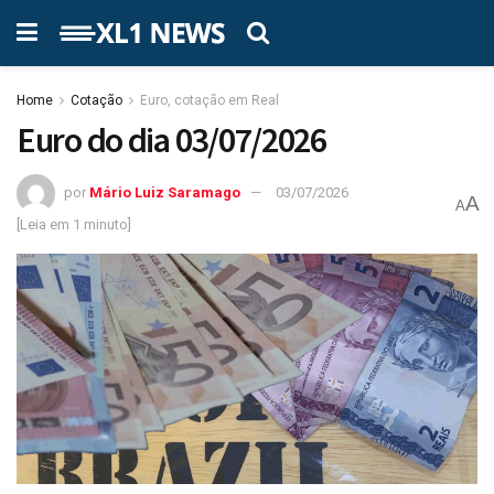
Home
Cotação
Euro, cotação em Real
Euro do dia 03/07/2026
por
Mário Luiz Saramago
03/07/2026
A
A
[Leia em 1 minuto]