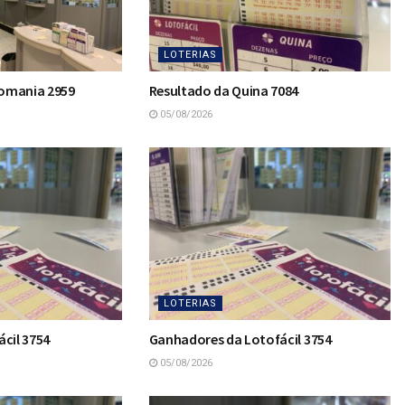
LOTERIAS
omania 2959
Resultado da Quina 7084
05/08/2026
LOTERIAS
cil 3754
Ganhadores da Lotofácil 3754
05/08/2026