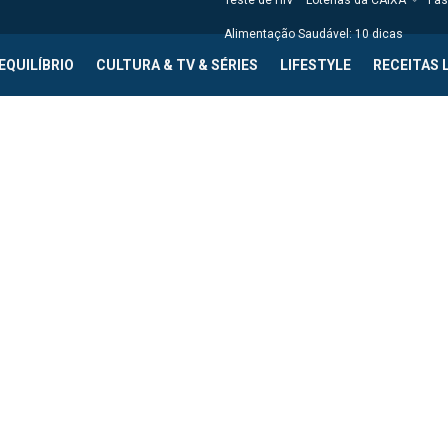
Teste de HIV
Loterias da CAIXA
Fas
Alimentação Saudável: 10 dicas
EQUILÍBRIO
CULTURA & TV & SÉRIES
LIFESTYLE
RECEITAS 