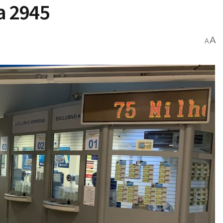
a 2945
A
A