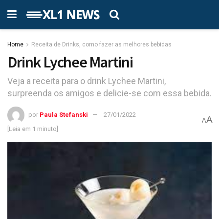
Home
Receita de Drinks, como fazer as melhores bebidas
Drink Lychee Martini
Veja a receita para o drink Lychee Martini,
surpreenda os amigos e delicie-se com essa bebida.
por
Paula Stefanski
27/01/2022
A
A
[Leia em 1 minuto]