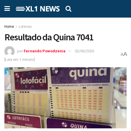
Home
Loterias
Resultado da Quina 7041
por
Fernando Powodzenia
02/06/2026
A
A
[Leia em 1 minuto]