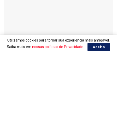
Utilizamos cookies para tornar sua experiência mais amigável.
Saiba mais em
nossas políticas de Privacidade
.
Aceito
PESO ARGENTINO, COTAÇÃO EM REAL
Peso Argentino do dia 05/08/2026
05/08/2026