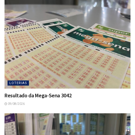
LOTERIAS
Resultado da Mega-Sena 3042
09/08/2026