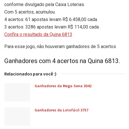
conforme divulgado pela Caixa Loterias.
Com 5 acertos, acumulou.
4 acertos: 61 apostas levam R$ 6.458,00 cada.
3 acertos: 3286 apostas levam R$ 114,00 cada.
Confira o resultado da Quina 6813
Para esse jogo, não houveram ganhadores de 5 acertos
Ganhadores com 4 acertos na Quina 6813.
Relacionados para você :)
Ganhadores da Mega-Sena 3042
Ganhadores da Lotofácil 3757