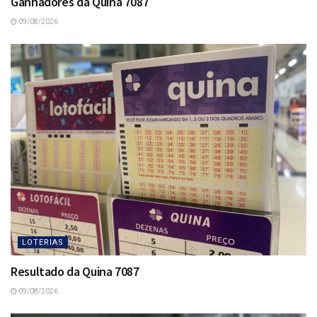
Ganhadores da Quina 7087
09/08/2026
LOTERIAS
Resultado da Quina 7087
09/08/2026