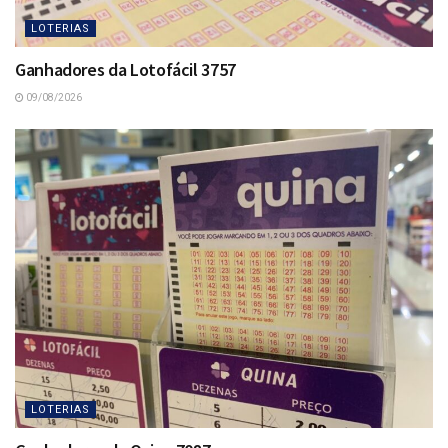
LOTERIAS
Ganhadores da Lotofácil 3757
09/08/2026
LOTERIAS