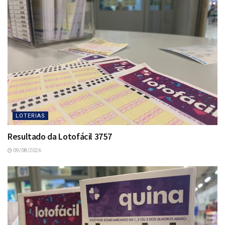
LOTERIAS
Resultado da Lotofácil 3757
09/08/2026