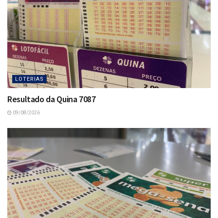
LOTERIAS
Resultado da Quina 7087
09/08/2026