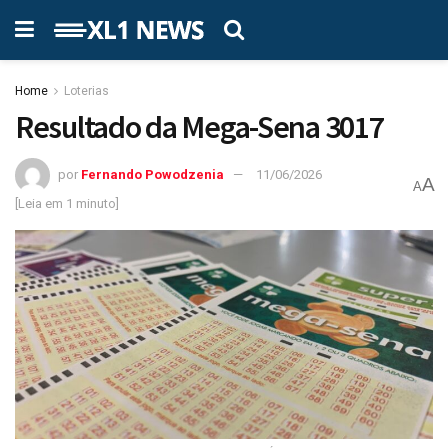
Home
Loterias
Resultado da Mega-Sena 3017
por
Fernando Powodzenia
11/06/2026
A
A
[Leia em 1 minuto]