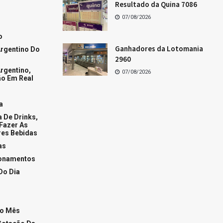
Os dez últimos resultados da Quina
Os dez últimos resultados da Lotofácil
Os dez últimos resultados da Mega-Sena
Resultado da Lotofácil de hoje
+Acessados
Fases da Lua hoje
Conquiste o homem de áries
Como conquistar a mulher de Áries
Tudo sobre a mulher de peixes
+Popular