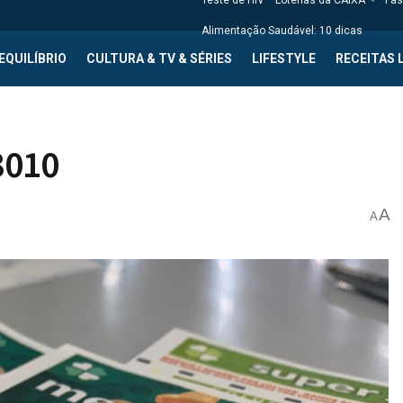
Teste de HIV
Loterias da CAIXA
Fas
Alimentação Saudável: 10 dicas
EQUILÍBRIO
CULTURA & TV & SÉRIES
LIFESTYLE
RECEITAS 
3010
A
A