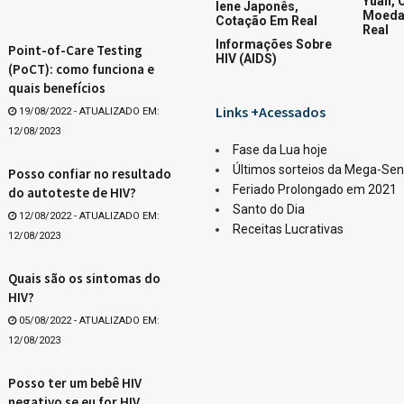
Quina
ar
Whats
orme divulgado pela Caixa Loterias.
033.