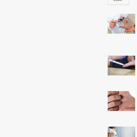
Share
Twitt
Confira os ganhadores da Quina 7033 do dia 23/05/2026, conf
Com 5 acertos, acumulou.
4 acertos: 32 apostas levam R$ 10.611,00 cada.
3 acertos: 2958 apostas levam R$ 109,00 cada.
Confira o resultado da Quina 7033
Para esse jogo, não houveram ganhadores de 5 acertos
Ganhadores com 4 acertos na Quina 7
Relacionados para você :)