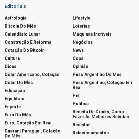
Editoriais
Astrologia
Lifestyle
Bitcoin Do Mês
Loterias
Calendário Lunar
Máquinas Incríveis
Construção E Reforma
Negócios
Cotação Do Bitcoin
News
Cultura
Oops
Dicas
Opinião
Dólar Americano, Cotação
Peso Argentino Do Mês
Dólar Do Mês
Peso Argentino, Cotação Em
Real
Educação
Pet
Equilibrio
Política
Esporte
Receita De Drinks, Como
Euro Do Mês
Fazer As Melhores Bebidas
Euro, Cotação Em Real
Receitas
Guarani Paraguai, Cotação
Relacionamentos
Do Mês