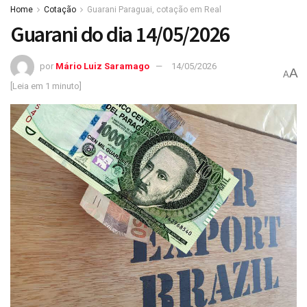
Home
Cotação
Guarani Paraguai, cotação em Real
Guarani do dia 14/05/2026
por
Mário Luiz Saramago
14/05/2026
A
A
[Leia em 1 minuto]