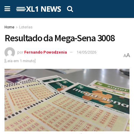
Home
Loterias
Resultado da Mega-Sena 3008
por
Fernando Powodzenia
14/05/2026
A
A
[Leia em 1 minuto]