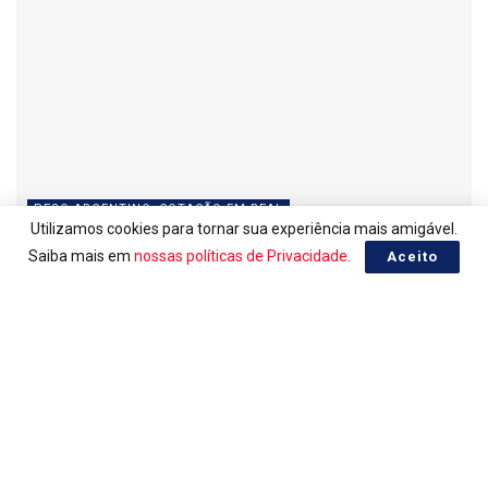
PESO ARGENTINO, COTAÇÃO EM REAL
Utilizamos cookies para tornar sua experiência mais amigável.
Peso Argentino do dia 06/08/2026
Saiba mais em
nossas políticas de Privacidade
.
Aceito
06/08/2026