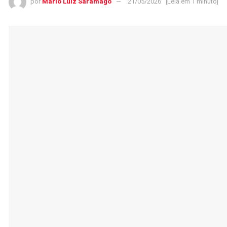
por
Mário Luiz Saramago
21/05/2026
[Leia em 1 minuto]