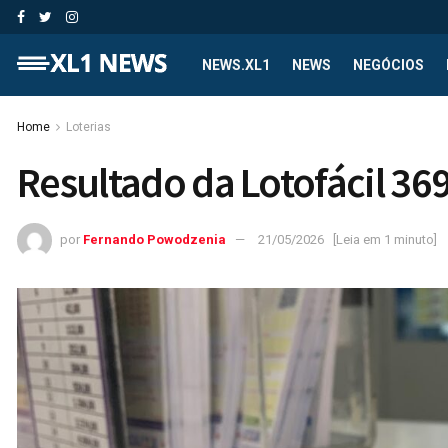
NEWS.XL1
NEWS
NEGÓCIOS
Home
Loterias
Resultado da Lotofácil 36
por
Fernando Powodzenia
21/05/2026
[Leia em 1 minuto]