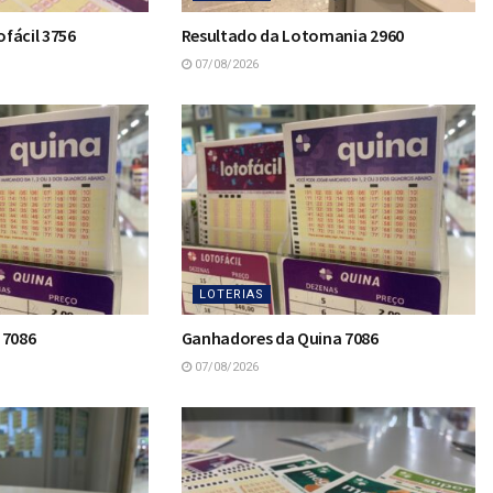
fácil 3756
Resultado da Lotomania 2960
07/08/2026
LOTERIAS
 7086
Ganhadores da Quina 7086
07/08/2026