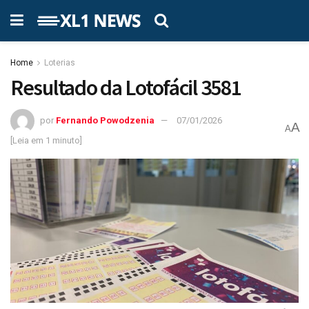
Home
Loterias
Resultado da Lotofácil 3581
por
Fernando Powodzenia
07/01/2026
A
A
[Leia em 1 minuto]