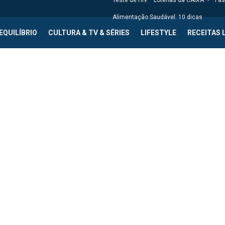
Teste de HIV
Loterias da CAIXA
Fas
Alimentação Saudável: 10 dicas
EQUILÍBRIO
CULTURA & TV & SÉRIES
LIFESTYLE
RECEITAS 