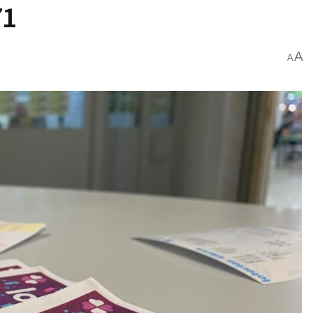
71
A
A