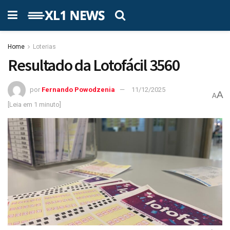
Home
Loterias
Resultado da Lotofácil 3560
por
Fernando Powodzenia
11/12/2025
A
A
[Leia em 1 minuto]