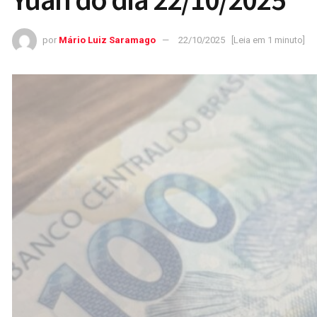
por
Mário Luiz Saramago
22/10/2025
[Leia em 1 minuto]