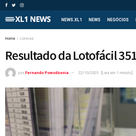
NEWS.XL1
NEWS
NEGÓCIOS
Home
Loterias
Resultado da Lotofácil 35
por
Fernando Powodzenia
22/10/2025
[Leia em 1 minuto]