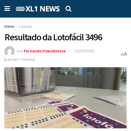
Home
Loterias
Resultado da Lotofácil 3496
por
Fernando Powodzenia
25/09/2025
A
A
[Leia em 1 minuto]