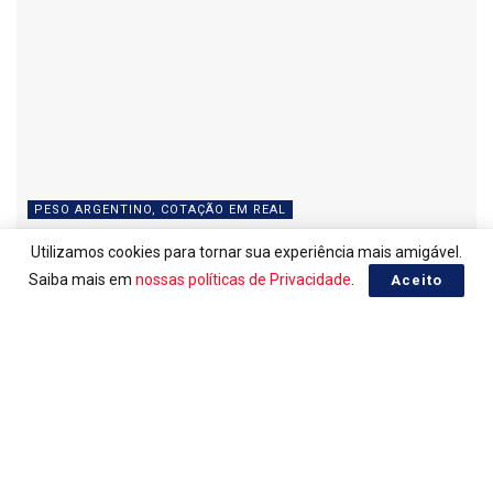
PESO ARGENTINO, COTAÇÃO EM REAL
Peso Argentino do dia 06/08/2026
Utilizamos cookies para tornar sua experiência mais amigável.
Saiba mais em
nossas políticas de Privacidade
.
Aceito
06/08/2026