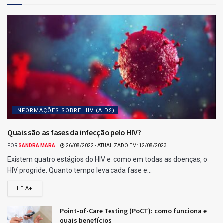
Confira os ganhadores da Quina 6779 do dia 21/07/2025,
conforme divulgado pela Caixa Loterias.
Com 5 acertos, acumulou.
4 acertos: 54 apostas levam R$ 4.892,00 cada.
3 acertos: 3311 apostas levam R$ 76,00 cada.
Confira o resultado da Quina 6779
Para esse jogo, não houveram ganhadores de 5 acertos
Ganhadores com 4 acertos na Quina 6779.
Relacionados para você :)
Resultado da Lotofácil 3754
Ganhadores da Lotofácil 3754