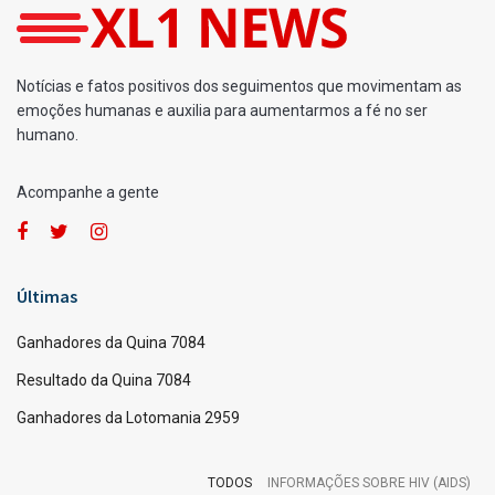
Home
Loterias
Ganhadores da Quina 6779
por
Fernando Powodzenia
21/07/2025
A
A
[Leia em 1 minuto]
Quina