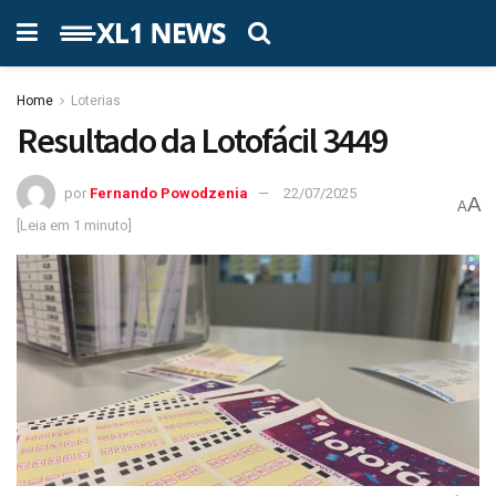
Home
Loterias
Resultado da Lotofácil 3449
por
Fernando Powodzenia
22/07/2025
A
A
[Leia em 1 minuto]