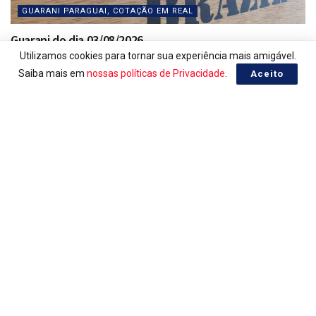
GUARANI PARAGUAI, COTAÇÃO EM REAL
Guarani do dia 03/08/2026
Utilizamos cookies para tornar sua experiência mais amigável.
03/08/2026
Saiba mais em
nossas políticas de Privacidade
.
Aceito
GUARANI PARAGUAI, COTAÇÃO EM REAL
Guarani do dia 31/07/2026