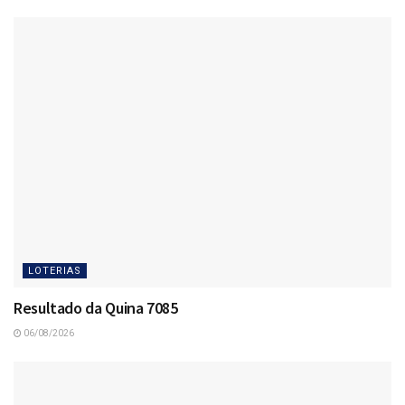
LOTERIAS
Resultado da Quina 7085
06/08/2026