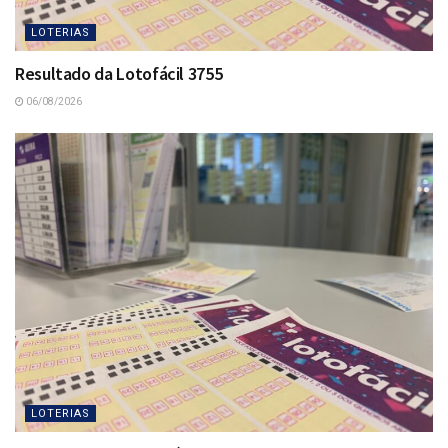
LOTERIAS
Resultado da Lotofácil 3755
06/08/2026
LOTERIAS