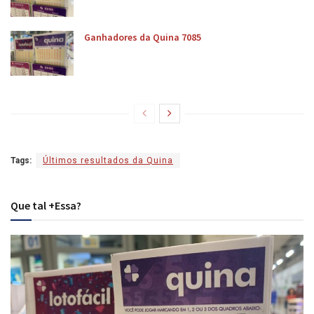
Ganhadores da Quina 7085
Tags:
Últimos resultados da Quina
Que tal +Essa?