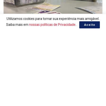
Utilizamos cookies para tornar sua experiência mais amigável.
Saiba mais em
nossas políticas de Privacidade
.
Aceito
LOTERIAS
Resultado da Lotofácil 3755
06/08/2026