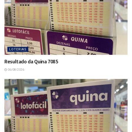
LOTERIAS
Resultado da Quina 7085
06/08/2026