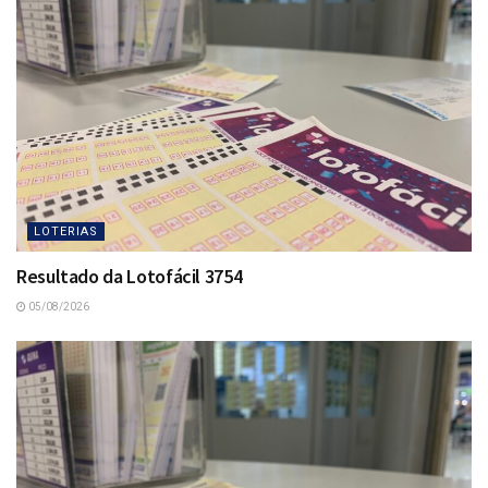
LOTERIAS
Resultado da Lotofácil 3754
05/08/2026