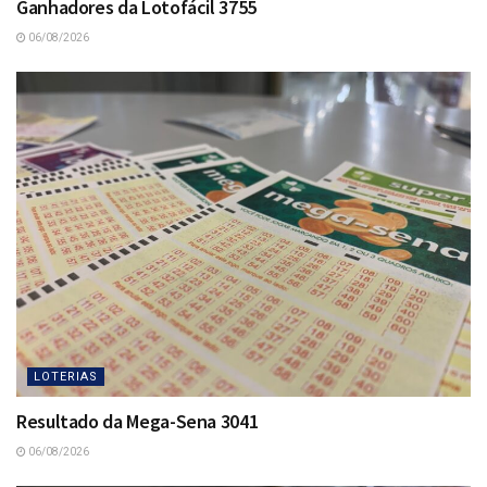
Ganhadores da Lotofácil 3755
06/08/2026
LOTERIAS
Resultado da Mega-Sena 3041
06/08/2026