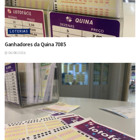
LOTERIAS
Ganhadores da Quina 7085
06/08/2026