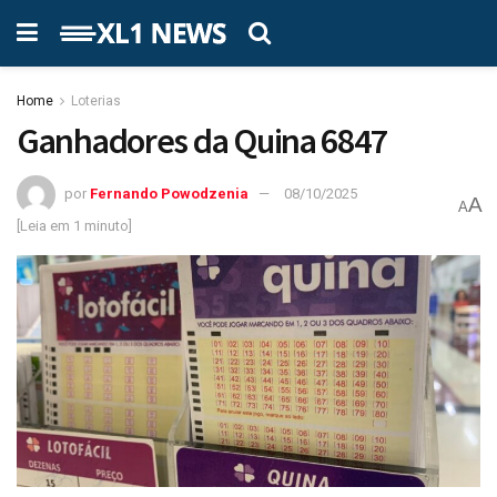
Home
Loterias
Ganhadores da Quina 6847
por
Fernando Powodzenia
08/10/2025
A
A
[Leia em 1 minuto]