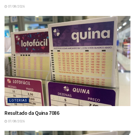
07/08/2026
LOTERIAS
Resultado da Quina 7086
07/08/2026