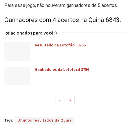
Para esse jogo, não houveram ganhadores de 5 acertos
Ganhadores com 4 acertos na Quina 6843.
Relacionados para você :)
Resultado da Lotofácil 3756
Ganhadores da Lotofácil 3756
Tags:
Últimos resultados da Quina