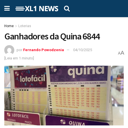
Home
Loterias
Ganhadores da Quina 6844
por
Fernando Powodzenia
04/10/2025
A
A
[Leia em 1 minuto]