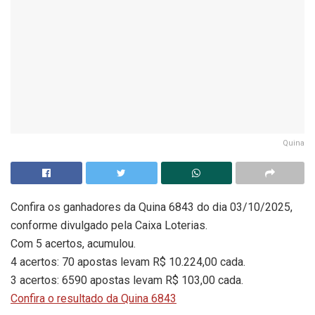
Quina
Confira os ganhadores da Quina 6843 do dia 03/10/2025,
conforme divulgado pela Caixa Loterias.
Com 5 acertos, acumulou.
4 acertos: 70 apostas levam R$ 10.224,00 cada.
3 acertos: 6590 apostas levam R$ 103,00 cada.
Confira o resultado da Quina 6843