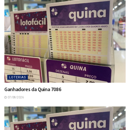
LOTERIAS
Ganhadores da Quina 7086
07/08/2026