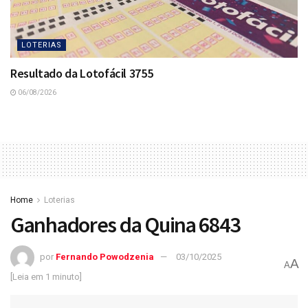
LOTERIAS
Resultado da Lotofácil 3755
06/08/2026
Home
Loterias
Ganhadores da Quina 6843
por
Fernando Powodzenia
03/10/2025
A
A
[Leia em 1 minuto]