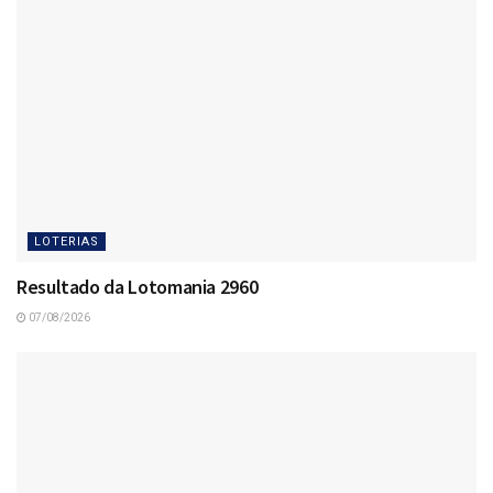
LOTERIAS
Resultado da Lotomania 2960
07/08/2026