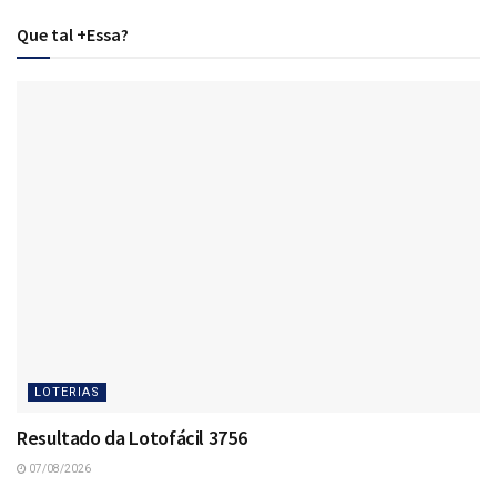
Que tal +Essa?
LOTERIAS
Resultado da Lotofácil 3756
07/08/2026