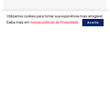
Utilizamos cookies para tornar sua experiência mais amigável.
Saiba mais em
nossas políticas de Privacidade
.
Aceito
LOTERIAS
Ganhadores da Lotomania 2960
07/08/2026