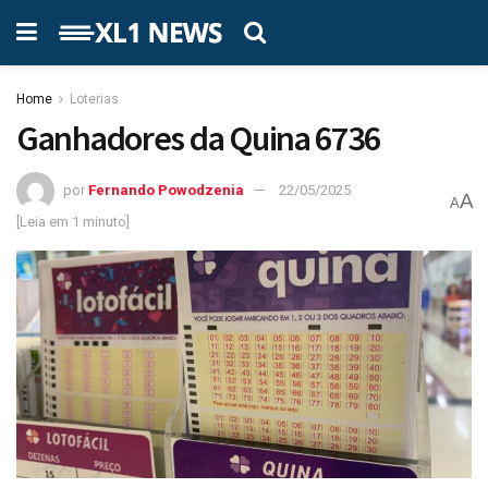
Home
Loterias
Ganhadores da Quina 6736
por
Fernando Powodzenia
22/05/2025
A
A
[Leia em 1 minuto]