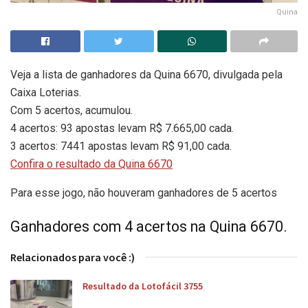
Quina
Veja a lista de ganhadores da Quina 6670, divulgada pela
Caixa Loterias.
Com 5 acertos, acumulou.
4 acertos: 93 apostas levam R$ 7.665,00 cada.
3 acertos: 7441 apostas levam R$ 91,00 cada.
Confira o resultado da Quina 6670
Para esse jogo, não houveram ganhadores de 5 acertos
Ganhadores com 4 acertos na Quina 6670.
Relacionados para você :)
Resultado da Lotofácil 3755