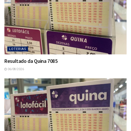
LOTERIAS
Resultado da Quina 7085
06/08/2026