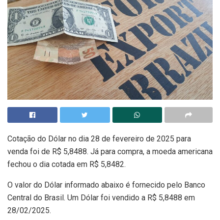
Cotação do Dólar no dia 28 de fevereiro de 2025 para
venda foi de R$ 5,8488. Já para compra, a moeda americana
fechou o dia cotada em R$ 5,8482.
O valor do Dólar informado abaixo é fornecido pelo Banco
Central do Brasil. Um Dólar foi vendido a R$ 5,8488 em
28/02/2025.