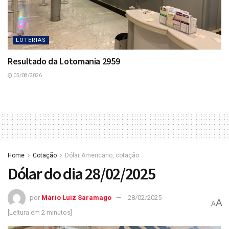
LOTERIAS
Resultado da Lotomania 2959
05/08/2026
Home
Cotação
Dólar Americano, cotação
Dólar do dia 28/02/2025
por
Mário Luiz Saramago
28/02/2025
A
A
[Leitura em 2 minutos]