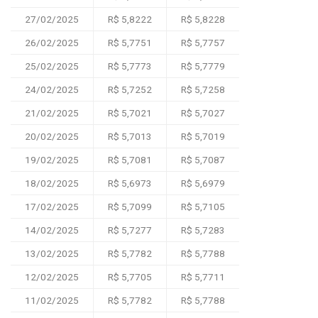
27/02/2025
R$ 5,8222
R$ 5,8228
26/02/2025
R$ 5,7751
R$ 5,7757
25/02/2025
R$ 5,7773
R$ 5,7779
24/02/2025
R$ 5,7252
R$ 5,7258
21/02/2025
R$ 5,7021
R$ 5,7027
20/02/2025
R$ 5,7013
R$ 5,7019
19/02/2025
R$ 5,7081
R$ 5,7087
18/02/2025
R$ 5,6973
R$ 5,6979
17/02/2025
R$ 5,7099
R$ 5,7105
14/02/2025
R$ 5,7277
R$ 5,7283
13/02/2025
R$ 5,7782
R$ 5,7788
12/02/2025
R$ 5,7705
R$ 5,7711
11/02/2025
R$ 5,7782
R$ 5,7788