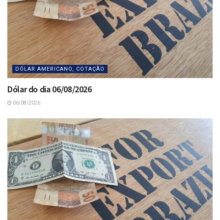
DÓLAR AMERICANO, COTAÇÃO
Dólar do dia 06/08/2026
06/08/2026