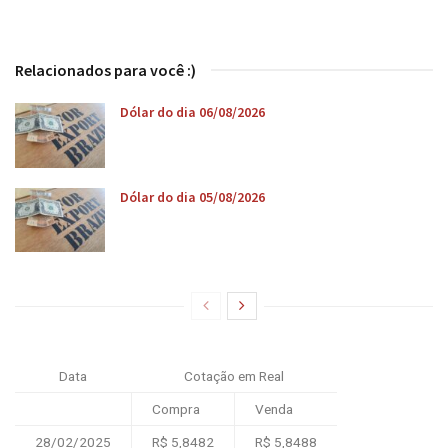
Relacionados para você :)
Dólar do dia 06/08/2026
Dólar do dia 05/08/2026
Data
Cotação em Real
Compra
Venda
28/02/2025
R$ 5,8482
R$ 5,8488