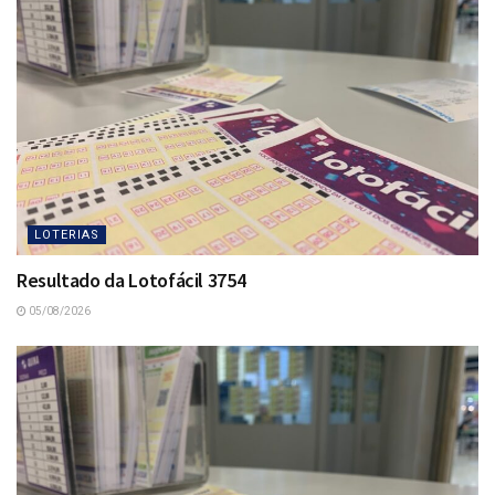
LOTERIAS
Resultado da Lotofácil 3754
05/08/2026