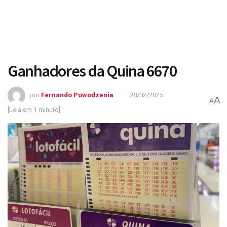
Ganhadores da Quina 6670
por
Fernando Powodzenia
28/02/2025
A
A
[Leia em 1 minuto]