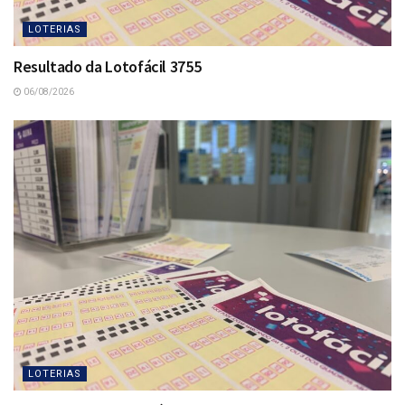
LOTERIAS
Resultado da Lotofácil 3755
06/08/2026
LOTERIAS