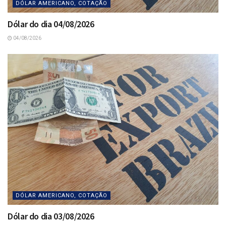
DÓLAR AMERICANO, COTAÇÃO
Dólar do dia 04/08/2026
04/08/2026
DÓLAR AMERICANO, COTAÇÃO
Dólar do dia 03/08/2026