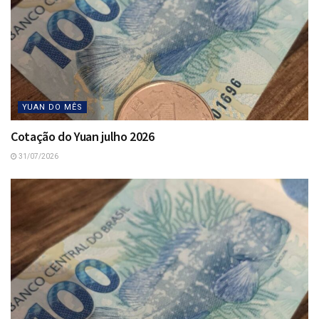
YUAN DO MÊS
Cotação do Yuan julho 2026
31/07/2026