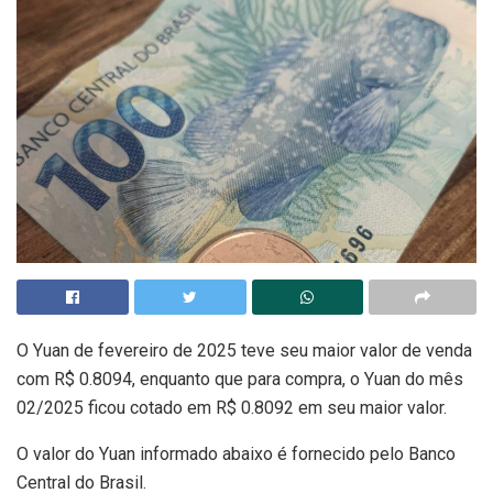
O Yuan de fevereiro de 2025 teve seu maior valor de venda
com R$ 0.8094, enquanto que para compra, o Yuan do mês
02/2025 ficou cotado em R$ 0.8092 em seu maior valor.
O valor do Yuan informado abaixo é fornecido pelo Banco
Central do Brasil.