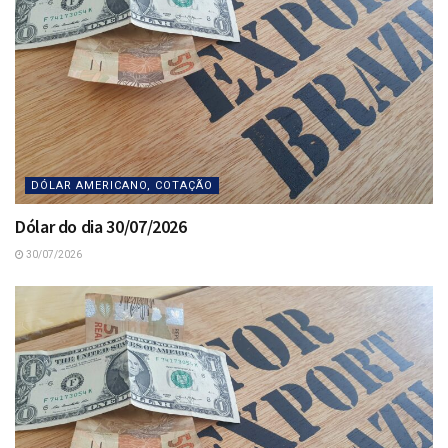
DÓLAR AMERICANO, COTAÇÃO
Dólar do dia 30/07/2026
30/07/2026