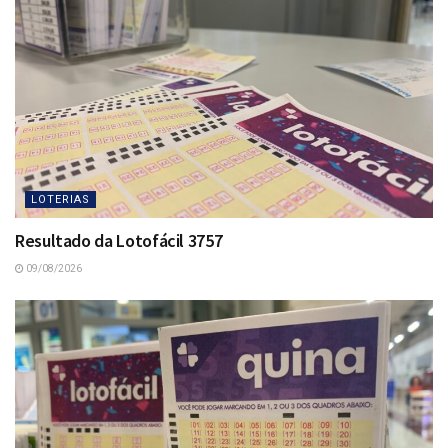
LOTERIAS
Resultado da Lotofácil 3757
09/08/2026