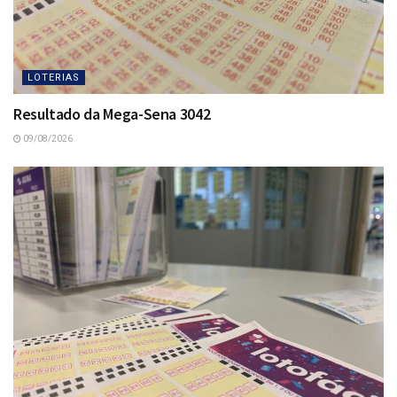
LOTERIAS
Resultado da Mega-Sena 3042
09/08/2026