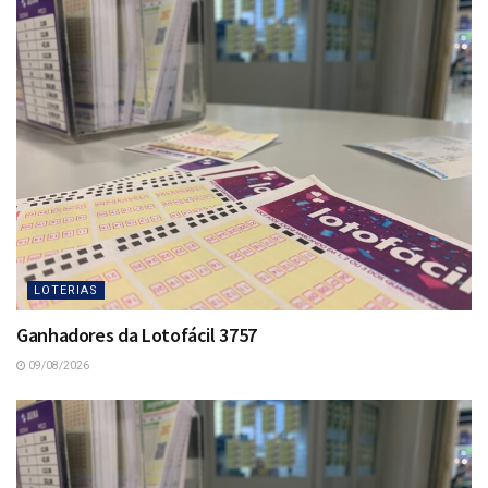
LOTERIAS
Ganhadores da Lotofácil 3757
09/08/2026