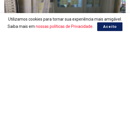
Utilizamos cookies para tornar sua experiência mais amigável.
Saiba mais em
nossas políticas de Privacidade
.
Aceito
LOTERIAS
Resultado da Lotofácil 3757
09/08/2026