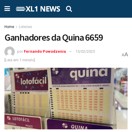
Home
Loterias
Ganhadores da Quina 6659
por
Fernando Powodzenia
15/02/2025
A
A
[Leia em 1 minuto]