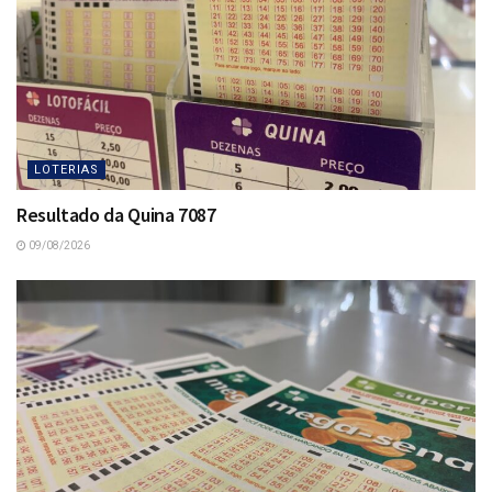
LOTERIAS
Resultado da Quina 7087
09/08/2026