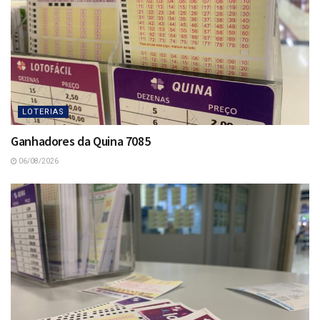
LOTERIAS
Ganhadores da Quina 7085
06/08/2026