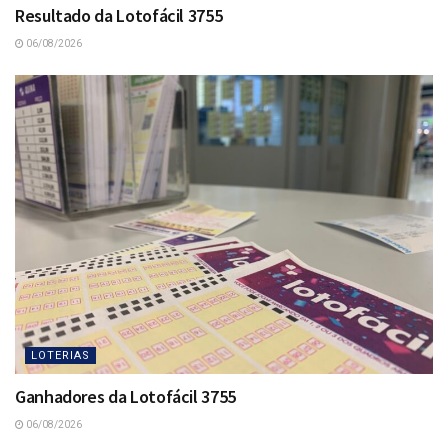
Resultado da Lotofácil 3755
06/08/2026
LOTERIAS
Ganhadores da Lotofácil 3755
06/08/2026