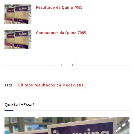
Resultado da Quina 7085
Ganhadores da Quina 7085
Tags:
Últimos resultados da Mega-Sena
Que tal +Essa?