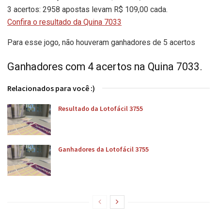
3 acertos: 2958 apostas levam R$ 109,00 cada.
Confira o resultado da Quina 7033
Para esse jogo, não houveram ganhadores de 5 acertos
Ganhadores com 4 acertos na Quina 7033.
Relacionados para você :)
Resultado da Lotofácil 3755
Ganhadores da Lotofácil 3755