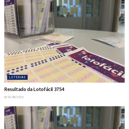
LOTERIAS
Resultado da Lotofácil 3754
05/08/2026