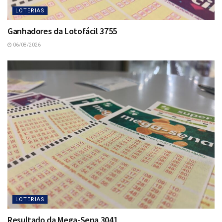
LOTERIAS
Ganhadores da Lotofácil 3755
06/08/2026
LOTERIAS
Resultado da Mega-Sena 3041