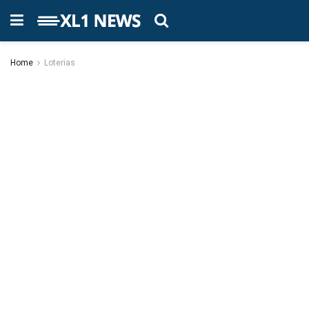
Home
Loterias