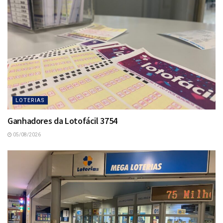
LOTERIAS
Ganhadores da Lotofácil 3754
05/08/2026