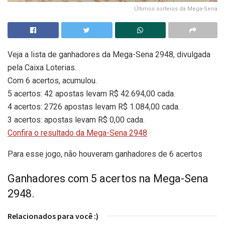
Últimos sorteios da Mega-Sena
Veja a lista de ganhadores da Mega-Sena 2948, divulgada
pela Caixa Loterias.
Com 6 acertos, acumulou.
5 acertos: 42 apostas levam R$ 42.694,00 cada.
4 acertos: 2726 apostas levam R$ 1.084,00 cada.
3 acertos: apostas levam R$ 0,00 cada.
Confira o resultado da Mega-Sena 2948
Para esse jogo, não houveram ganhadores de 6 acertos
Ganhadores com 5 acertos na Mega-Sena
2948.
Relacionados para você :)