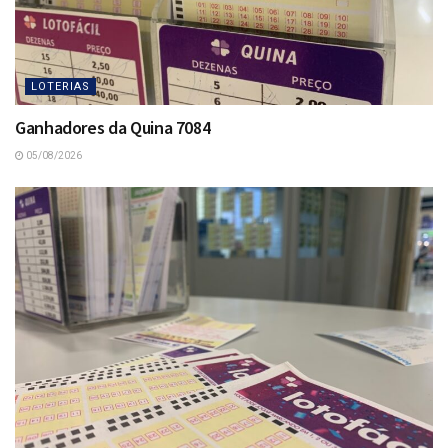
LOTERIAS
Ganhadores da Quina 7084
05/08/2026