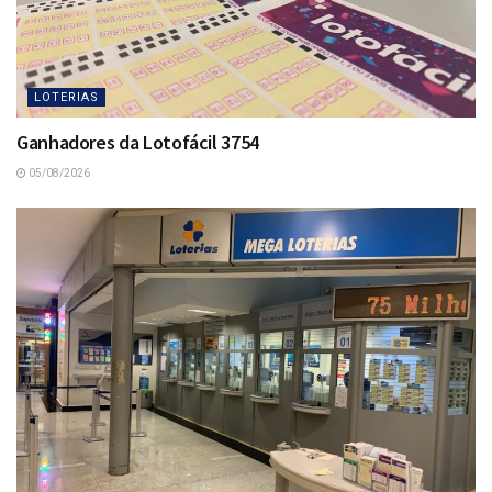
LOTERIAS
Ganhadores da Lotofácil 3754
05/08/2026