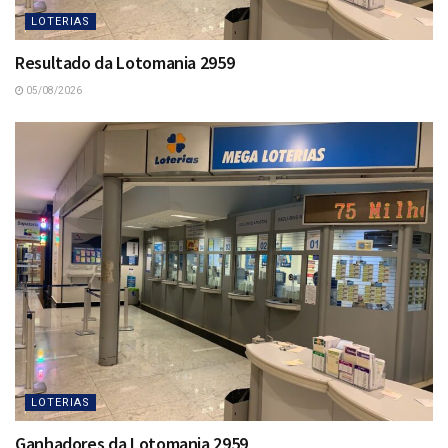
LOTERIAS
Resultado da Lotomania 2959
05/08/2026
LOTERIAS
Ganhadores da Lotomania 2959