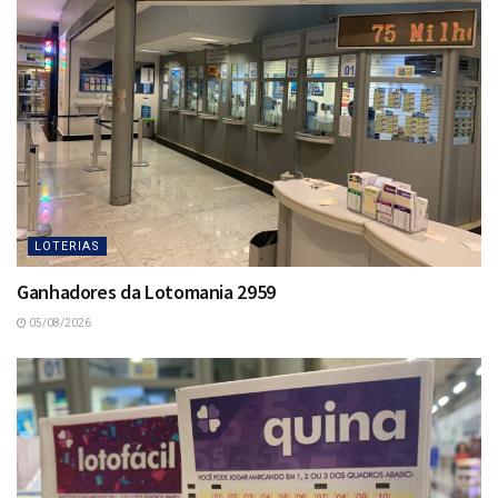
LOTERIAS
Ganhadores da Lotomania 2959
05/08/2026