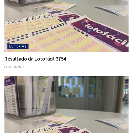
LOTERIAS
Resultado da Lotofácil 3754
05/08/2026