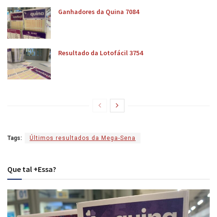
Ganhadores da Quina 7084
Resultado da Lotofácil 3754
Tags:
Últimos resultados da Mega-Sena
Que tal +Essa?