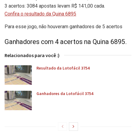
3 acertos: 3084 apostas levam R$ 141,00 cada.
Confira o resultado da Quina 6895
Para esse jogo, não houveram ganhadores de 5 acertos
Ganhadores com 4 acertos na Quina 6895.
Relacionados para você :)
Resultado da Lotofácil 3754
Ganhadores da Lotofácil 3754