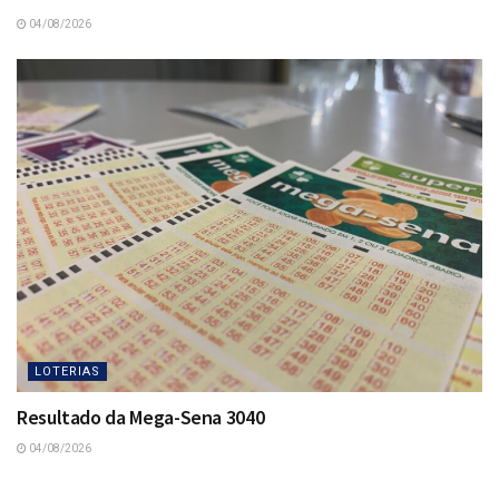
04/08/2026
LOTERIAS
Resultado da Mega-Sena 3040
04/08/2026