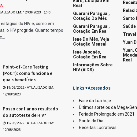
Quina
ar
Whats
orme divulgado pela Caixa Loterias.