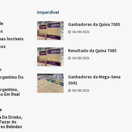
Loterias
Os dez últimos resultados da Quina
Os dez últimos resultados da Lotofácil
Os dez últimos resultados da Mega-Sena
Resultado da Lotofácil de hoje
+Acessados
Fases da Lua hoje
Conquiste o homem de áries
Como conquistar a mulher de Áries
Tudo sobre a mulher de peixes
+Popular