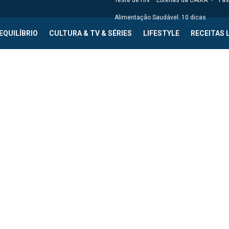
Teste de HIV
Loterias da CAIXA
Fas
Alimentação Saudável: 10 dicas
EQUILÍBRIO
CULTURA & TV & SÉRIES
LIFESTYLE
RECEITAS 