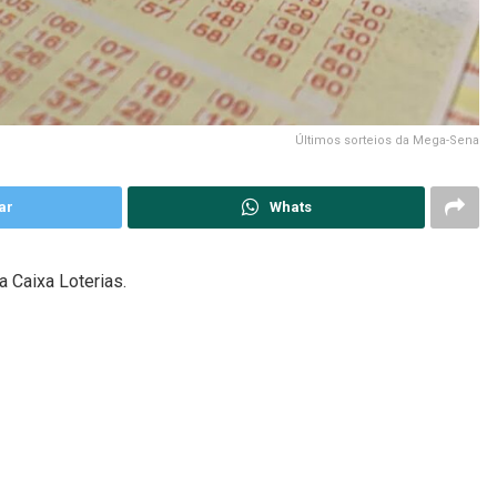
Últimos sorteios da Mega-Sena
ar
Whats
 Caixa Loterias.