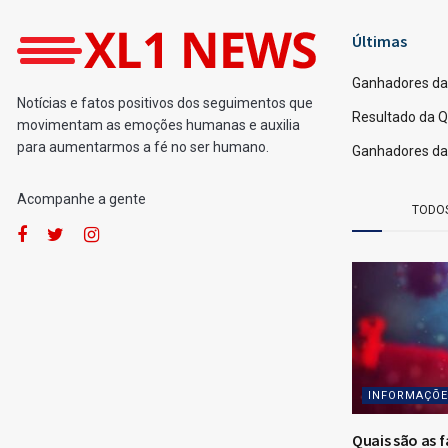
Home
Loterias
Ganhadores da Quina 68
por
Fernando Powodzenia
17/10/2025
[Leia em 1 minuto]