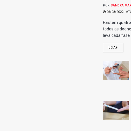
Share
Twitt
Confira os ganhadores da Quina 6855 do dia 17/10/2025, conf
Com 5 acertos, acumulou.
4 acertos: 79 apostas levam R$ 5.960,00 cada.
3 acertos: 4800 apostas levam R$ 93,00 cada.
Confira o resultado da Quina 6855