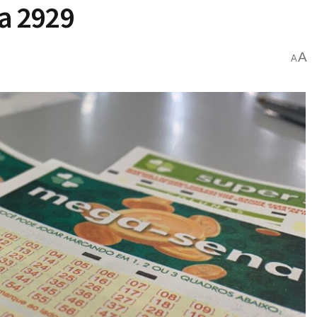
a 2929
A
A