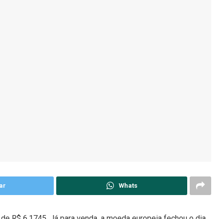
ar
Whats
 de R$ 6,1745. Já para venda, a moeda europeia fechou o dia