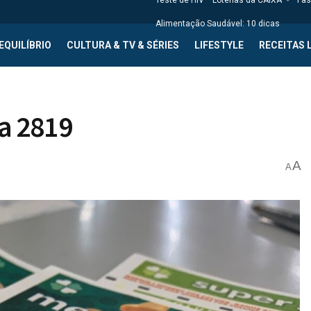
Teste de HIV
Loterias da CAIXA
Fas
Alimentação Saudável: 10 dicas
EQUILÍBRIO
CULTURA & TV & SÉRIES
LIFESTYLE
RECEITAS 
a 2819
A
A