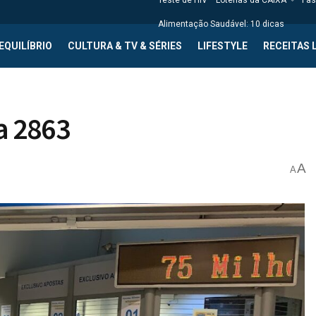
Teste de HIV
Loterias da CAIXA
Fas
Alimentação Saudável: 10 dicas
EQUILÍBRIO
CULTURA & TV & SÉRIES
LIFESTYLE
RECEITAS 
a 2863
A
A