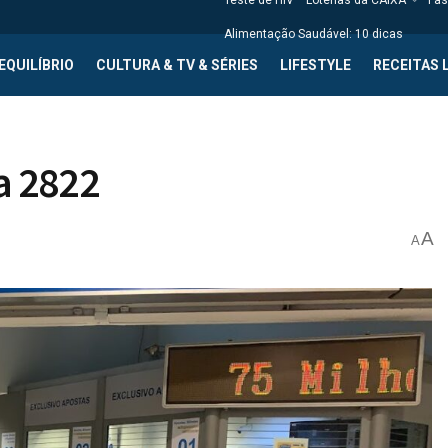
Teste de HIV
Loterias da CAIXA
Fas
Alimentação Saudável: 10 dicas
EQUILÍBRIO
CULTURA & TV & SÉRIES
LIFESTYLE
RECEITAS 
a 2822
A
A