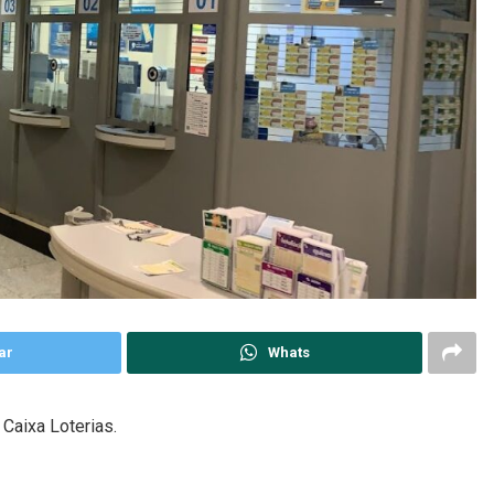
ar
Whats
 Caixa Loterias.